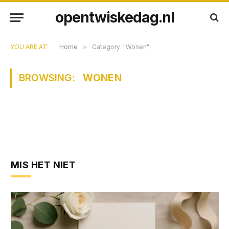
opentwiskedag.nl
YOU ARE AT:
Home
»
Category: "Wonen"
BROWSING:
WONEN
MIS HET NIET